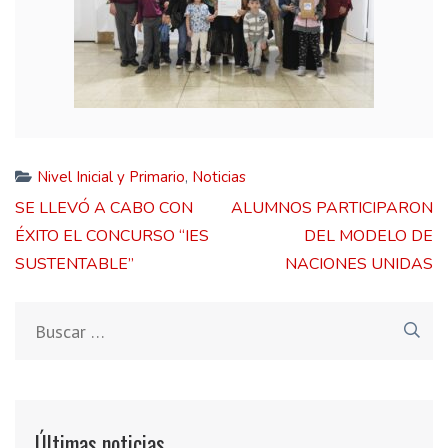
Nivel Inicial y Primario
,
Noticias
Navegación
SE LLEVÓ A CABO CON
ALUMNOS PARTICIPARON
de
ÉXITO EL CONCURSO “IES
DEL MODELO DE
entradas
SUSTENTABLE”
NACIONES UNIDAS
Buscar:
Últimas noticias